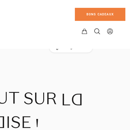
BONS CADEAUX
Partager l'atelier
UT
SUR
LA
AISE
!