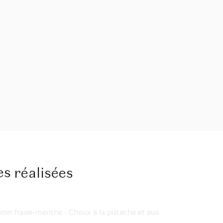
cais
29 août 2026 | 14:00 - 18:00
0
RÉSERVER CET ATELIER
es
réalisées
aron fraise-menthe - Choux à la pistache et aux