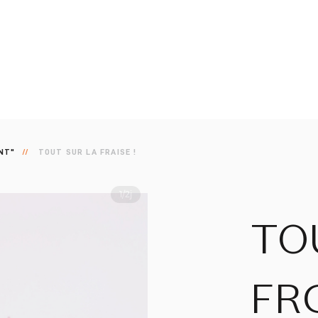
NT"
TOUT SUR LA FRAISE !
1/2j
TO
FR