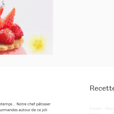
Langue :
fran
Samedi 
Prix :
€215.0
Recett
ntemps ... Notre chef pâtissier
Fraisier - Mac
gourmandes autour de ce joli
fraises