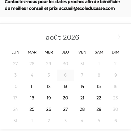
Contactez-nous pour les dates proches afin de bénéficier
du meilleur conseil et prix: accueil@ecoleducasse.com
août
LUN
MAR
MER
JEU
VEN
SAM
DIM
27
28
29
30
31
1
2
3
4
5
6
7
8
9
10
11
12
13
14
15
16
17
18
19
20
21
22
23
24
25
26
27
28
29
30
31
1
2
3
4
5
6