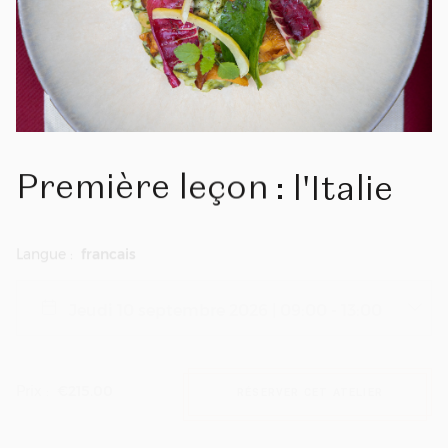
Première
leçon
:
l'Italie
Langue :
francais
Prix :
€215.00
RÉSERVER CET ATELIER