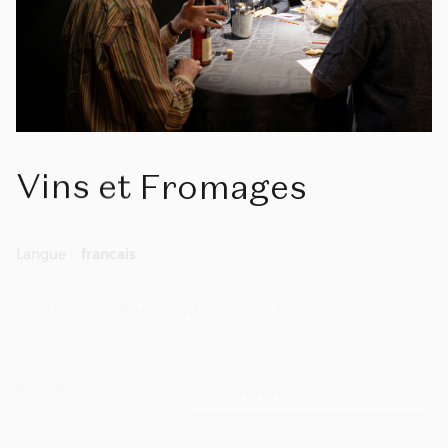
Vins
et
Fromages
Langue :
francais
Prix :
€119.00
RÉSERVER CET ATELIER