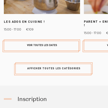
LES ADOS EN CUISINE !
PARENT + EN
!
15:00 - 17:00
€109
15:00 - 17:00
€
VOIR TOUTES LES DATES
AFFICHER TOUTES LES CATÉGORIES
Inscription