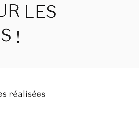
UR
LES
DS
!
es
réalisées