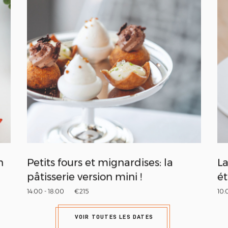
n
Petits fours et mignardises: la
La
pâtisserie version mini !
ét
14:00 - 18:00
€215
10:
VOIR TOUTES LES DATES