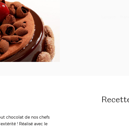
Langue :
fran
Jeudi 1
Prix :
€215.0
Recett
out chocolat de nos chefs
xtérité ! Réalisé avec le