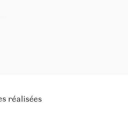
cais
 octobre 2026 | 14:00 - 18:00
0
RÉSERVER CET ATELIER
es
réalisées