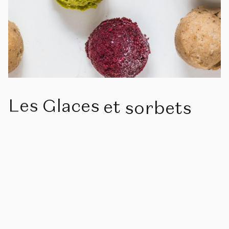
Les
Glaces
et
sorbets
Langue :
francais
Prix :
€215.00
RÉSERVER CET ATELIER