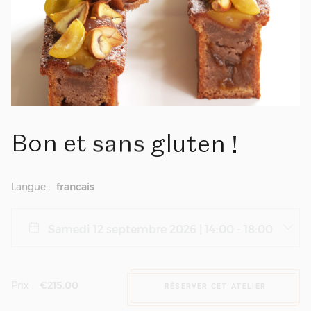
Bon
et
sans
gluten
!
Langue :
francais
Prix :
€215.00
RÉSERVER CET ATELIER